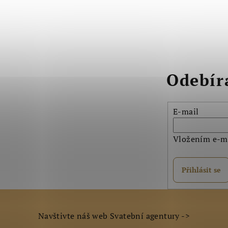
Odebír
E-mail
Vložením e-ma
Přihlásit se
Navštivte náš web Svatební agentury ->