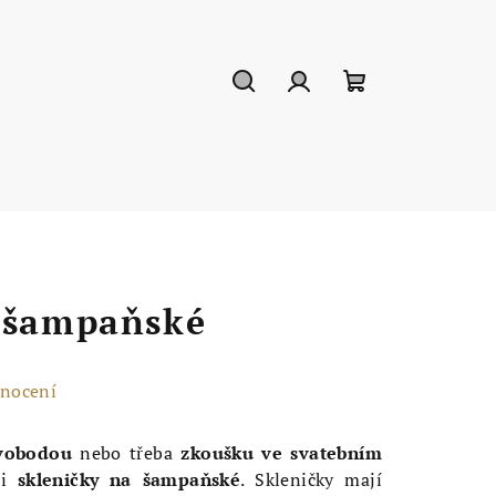
Hledat
Přihlášení
Nákupní
košík
 šampaňské
dnocení
vobodou
nebo třeba
zkoušku ve svatebním
si
skleničky na šampaňské
. Skleničky mají