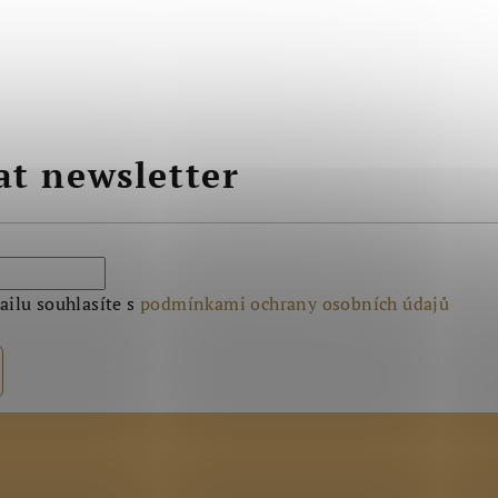
at newsletter
ilu souhlasíte s
podmínkami ochrany osobních údajů