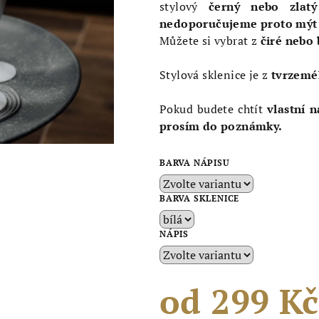
5,0
stylový
černý nebo zlatý
z
nedoporučujeme proto mýt 
5
Můžete si vybrat z
čiré nebo 
hvězdiček.
Stylová sklenice je z
tvrzemé
Pokud budete chtít
vlastní 
prosím do poznámky.
BARVA NÁPISU
BARVA SKLENICE
NÁPIS
od
299 Kč