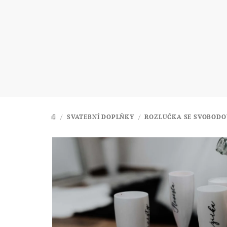
Přejít
na
obsah
/
SVATEBNÍ DOPLŇKY
/
ROZLUČKA SE SVOBODO
DOMŮ