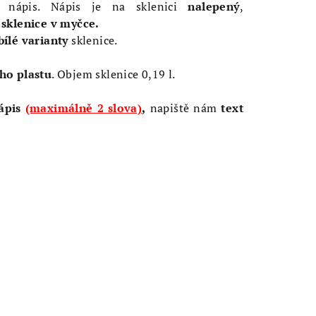
nápis. Nápis je na sklenici
nalepený
,
sklenice v myčce.
bílé
varianty
sklenice.
ho plastu
. Objem sklenice 0,19 l.
nápis
(maximálně 2 slova)
,
napiště nám
text