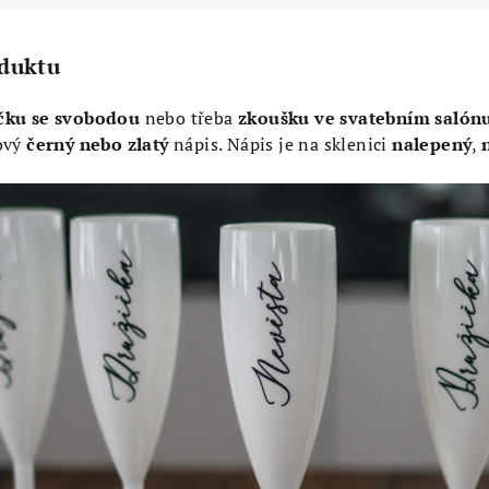
oduktu
čku se svobodou
nebo třeba
zkoušku ve svatebním salón
lový
černý nebo zlatý
nápis. Nápis je na sklenici
nalepený
,