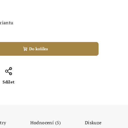
ariantu
Do košíku
Sdílet
try
Hodnocení (5)
Diskuze