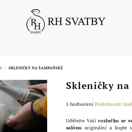
U
/
SKLENIČKY NA ŠAMPAŇSKÉ
Skleničky na
Průměrné
5 hodnocení
Podrobnosti ho
hodnocení
produktu
Udělejte Vaši
rozlučku se s
je
salónu
originální a kupte 