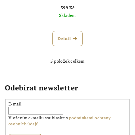
599 Kč
Skladem
Detail
5
položek celkem
O
v
l
á
Odebírat newsletter
d
a
E-mail
c
í
Vložením e-mailu souhlasíte s
podmínkami ochrany
p
osobních údajů
r
v