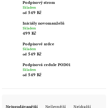
Podpisový strom
Skladem
549 Kč
od
Iniciály novomanželů
Skladem
499 Kč
Podpisové srdce
Skladem
549 Kč
od
Podpisová cedule POD01
Skladem
549 Kč
od
Ř
a
Nejprodávanější
Nejlevnější
Nejdražší