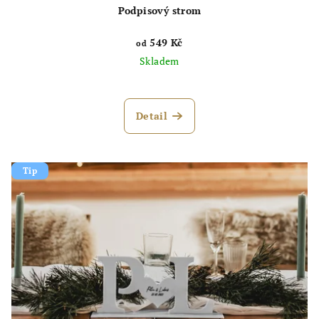
ů
Podpisový strom
549 Kč
od
Skladem
Průměrné
hodnocení
produktu
Detail
je
5,0
z
5
Tip
hvězdiček.