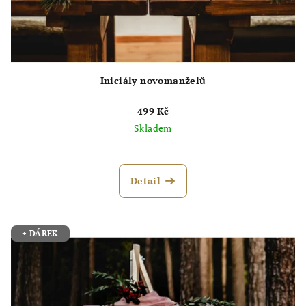
Iniciály novomanželů
499 Kč
Skladem
Průměrné
hodnocení
produktu
Detail
je
5,0
z
5
+ DÁREK
hvězdiček.