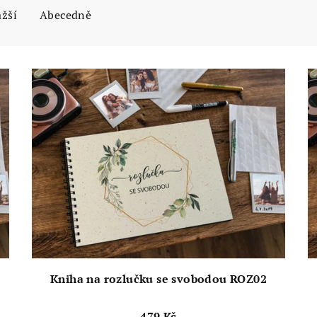
ažší
Abecedně
Kniha na rozlučku se svobodou ROZ02
479 Kč