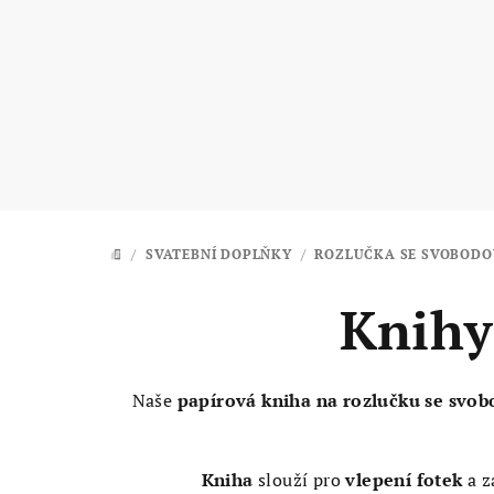
Přejít
na
obsah
/
SVATEBNÍ DOPLŇKY
/
ROZLUČKA SE SVOBODO
DOMŮ
Knihy
Naše
papírová kniha na rozlučku se svo
Kniha
slouží pro
vlepení fotek
a z