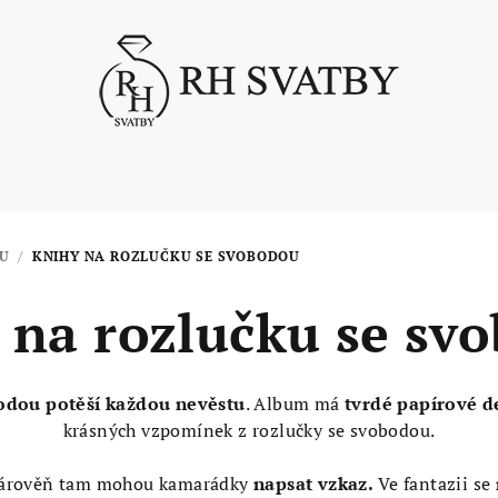
U
/
KNIHY NA ROZLUČKU SE SVOBODOU
 na rozlučku se sv
bodou
potěší každou nevěstu
. Album má
tvrdé papírové d
krásných vzpomínek z rozlučky se svobodou.
árověň tam mohou kamarádky
napsat vzkaz.
Ve fantazii se