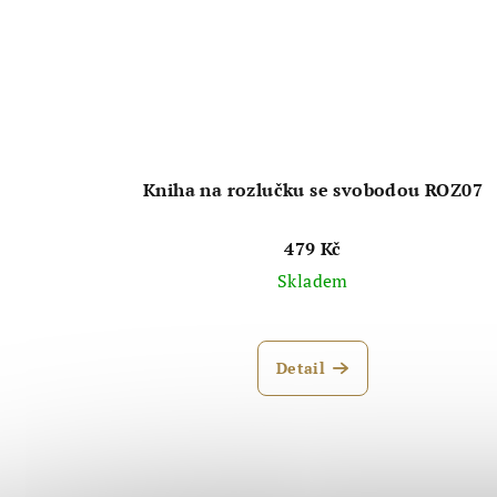
Kniha na rozlučku se svobodou ROZ07
479 Kč
Skladem
Průměrné
hodnocení
Detail
produktu
je
5,0
z
5