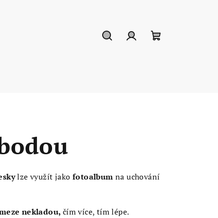
Hledat
Přihlášení
Nákupní
košík
obodou
esky
lze využít jako
fotoalbum
na uchování
meze nekladou,
čím více, tím lépe.