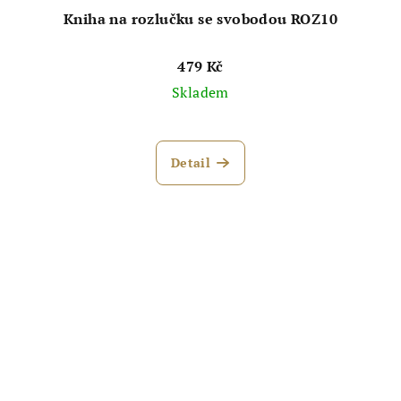
Kniha na rozlučku se svobodou ROZ10
479 Kč
Skladem
Průměrné
hodnocení
Detail
produktu
je
5,0
z
5
hvězdiček.