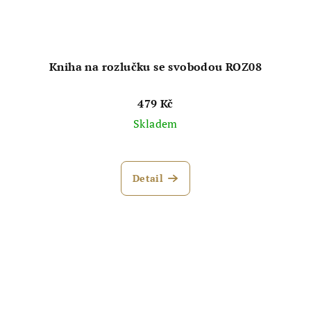
Kniha na rozlučku se svobodou ROZ08
479 Kč
Skladem
Průměrné
hodnocení
Detail
produktu
je
4,0
z
5
hvězdiček.