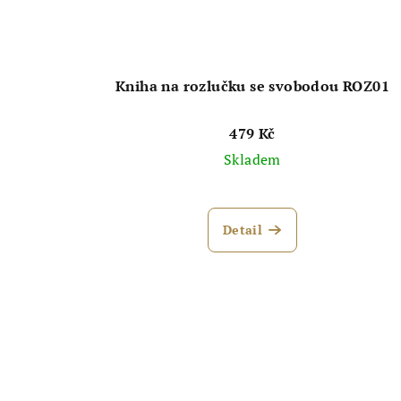
Kniha na rozlučku se svobodou ROZ01
479 Kč
Skladem
Průměrné
hodnocení
Detail
produktu
je
5,0
z
5
hvězdiček.