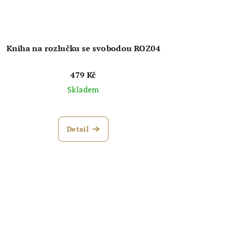
Kniha na rozlučku se svobodou ROZ04
479 Kč
Skladem
Průměrné
hodnocení
Detail
produktu
je
4,3
z
5
hvězdiček.