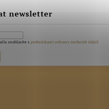
at newsletter
ilu souhlasíte s
podmínkami ochrany osobních údajů