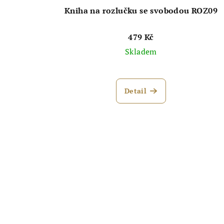
Kniha na rozlučku se svobodou ROZ09
479 Kč
Skladem
Průměrné
hodnocení
Detail
produktu
je
5,0
z
5
hvězdiček.