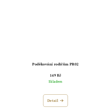
Poděkování rodičům PR02
149 Kč
Skladem
Průměrné
hodnocení
produktu
Detail
je
5,0