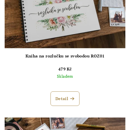
Kniha na rozlučku se svobodou ROZ01
479 Kč
Skladem
Průměrné
hodnocení
produktu
Detail
je
5,0
z
5
hvězdiček.