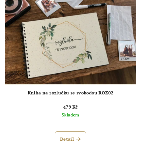
Kniha na rozlučku se svobodou ROZ02
479 Kč
Skladem
Průměrné
hodnocení
produktu
Detail