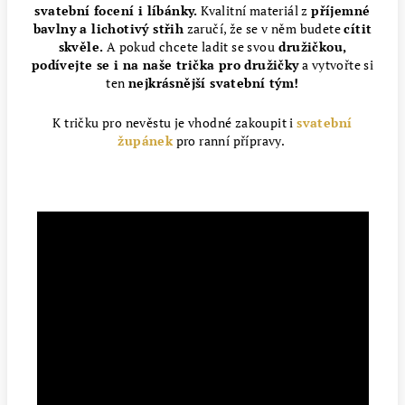
svatební focení i líbánky.
Kvalitní materiál z
příjemné
bavlny a lichotivý střih
zaručí, že se v něm budete
cítit
skvěle.
A pokud chcete ladit se svou
družičkou,
podívejte se i na naše trička pro družičky
a vytvořte si
ten
nejkrásnější svatební tým!
K tričku pro nevěstu je vhodné zakoupit i
svatební
župánek
pro ranní přípravy.