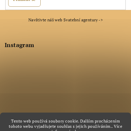
Z
Navštivte náš web Svatební agentury ->
á
p
a
Instagram
t
í
Tento web používá soubory cookie. Dalším procházením
tohoto webu vyjadřujete souhlas s jejich používáním.. Více
Sledovat na Instagramu