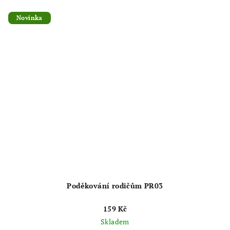
z
5
Novinka
hvězdiček.
Poděkování rodičům PR03
159 Kč
Skladem