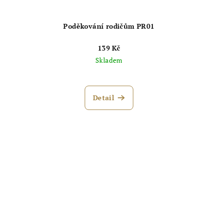
Poděkování rodičům PR01
139 Kč
Skladem
Průměrné
hodnocení
produktu
Detail
je
4,9
z
5
hvězdiček.