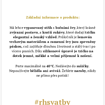
Základní informace o produktu:
Má lehce
vypasovaný střih
s
bočními švy
, který krásně
zvýrazní postavu
, a
kratší rukávy
, které dodají
tričku
elegantní a ženský vzhled.
Průkrčník je
lemován
vrchovým materiálem a ramenní švy jsou zpevněny
páskou,
což zajišťuje dlouhou životnost a stálý tvar i po
vícero praních. Díky
silikonové úpravě je tričko na
dotek jemné, měkké a velmi příjemné k nošení.
Perte maximálně na
40°C
. Nedávejte do
sušičky
.
Nepoužívejte
bělidla ani aviváž
. Žehlete
naruby
, nikdy
ne přímo přes potisk!
#rhsvatby