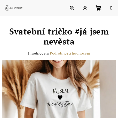
Přejít
na
obsah
Nákupn
Hledat
Přihlášení
Svatební tričko #já jsem
košík
nevěsta
Průměrné
1 hodnocení
Podrobnosti hodnocení
hodnocení
produktu
je
3,0
z
5
hvězdiček.