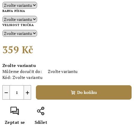
BARVA PÍSMA
VELIKOST TRIČKA
359 Kč
Měrná
Zvolte variantu
cena:
Můžeme doručit do:
Zvolte variantu
Kód:
Zvolte variantu
−
+
Do košíku
Zeptat se
Sdílet