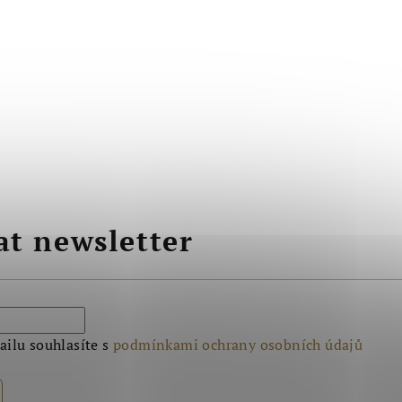
at newsletter
ilu souhlasíte s
podmínkami ochrany osobních údajů