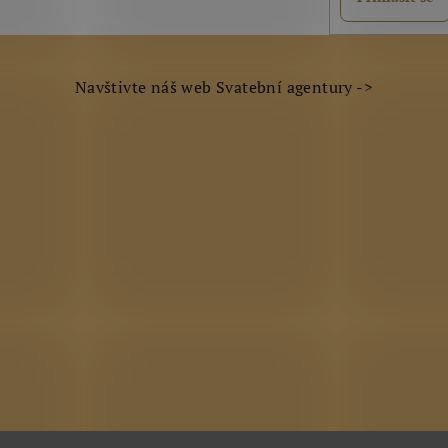
v
k
y
Navštivte náš web Svatební agentury ->
v
ý
p
i
s
u