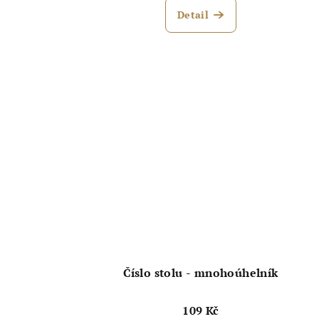
hodnocení
ů
Detail
produktu
je
5,0
z
5
hvězdiček.
Číslo stolu - mnohoúhelník
109 Kč