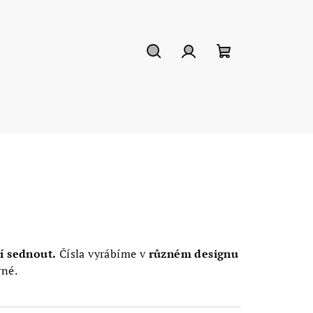
Hledat
Přihlášení
Nákupní
košík
í sednout.
Čísla vyrábíme v
různém designu
rné.