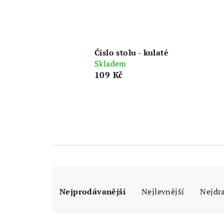
Číslo stolu - kulaté
Skladem
109 Kč
Ř
Nejprodávanější
Nejlevnější
Nejdr
a
z