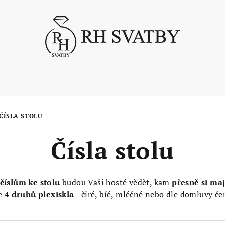
ČÍSLA STOLU
Čísla stolu
číslům ke stolu
budou Vaši hosté vědět, kam
přesně si maj
ze
4 druhů plexiskla
- čiré, bíé, mléčné nebo dle domluvy če