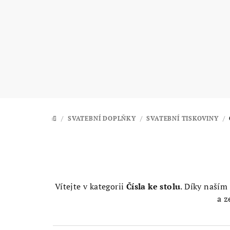
Přejít
na
obsah
/
SVATEBNÍ DOPLŇKY
/
SVATEBNÍ TISKOVINY
/
DOMŮ
Vítejte v kategorii
Čísla ke stolu
. Díky naším
a 