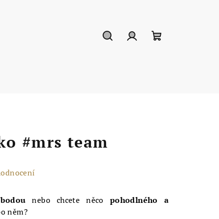
Hledat
Přihlášení
Nákupní
košík
čko #mrs team
hodnocení
obodou
nebo chcete něco
pohodlného a
 po něm?