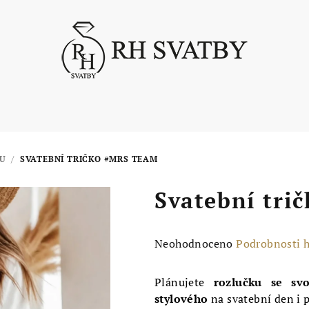
U
/
SVATEBNÍ TRIČKO #MRS TEAM
Svatební tri
Průměrné
Neohodnoceno
Podrobnosti 
hodnocení
produktu
Plánujete
rozlučku se sv
je
stylového
na svatební den i