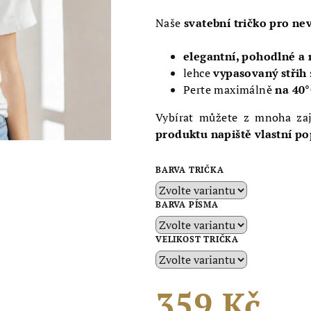
0,0
z
Naše
svatební tričko pro ne
5
hvězdiček.
elegantní, pohodlné a 
lehce
vypasovaný střih
Perte maximálně
na 40
Vybírat můžete z mnoha za
produktu napiště vlastní po
BARVA TRIČKA
BARVA PÍSMA
VELIKOST TRIČKA
359 Kč