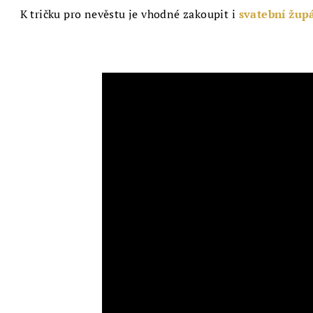
K tričku pro nevěstu je vhodné zakoupit i
svatební žup