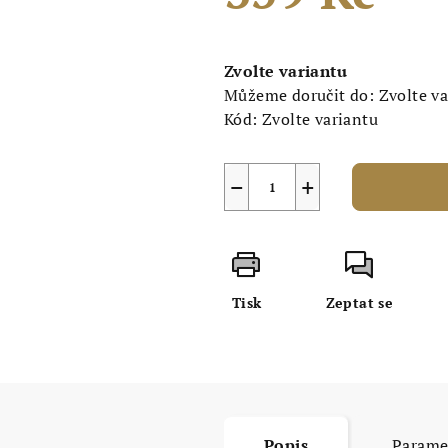
Měrná
cena:
Zvolte variantu
Můžeme doručit do:
Zvolte v
Kód:
Zvolte variantu
−
+
Tisk
Zeptat se
Popis
Parame