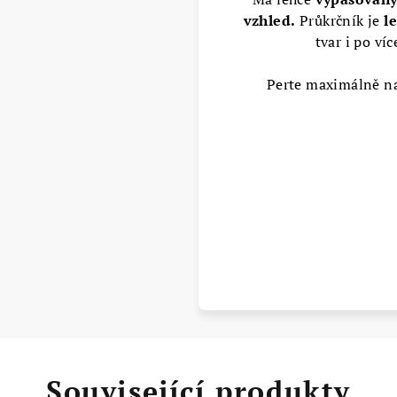
vzhled.
Průkrčník je
l
tvar i po ví
Perte maximálně n
Související produkty