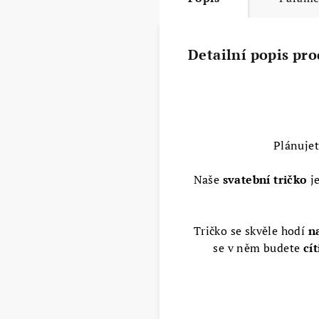
Detailní popis pr
Plánuje
Naše
svatební tričko
je
Tričko se skvěle hodí
na
se v něm budete
cít