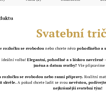
oduktu
Svatební tri
te
rozlučku se svobodou
nebo chcete něco
pohodlného a 
 ideální volba!
Elegantní, pohodlné a s láskou navržené
–
jména a datum svatby?
Vše připravíme
 rozlučku se svobodou nebo ranní přípravy.
Kvalitní mat
it skvěle.
A pokud chcete ladit se svou
nevěstou,
podívejte
nejkrásnější svatební tým!