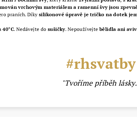
emován vrchovým materiálem a ramenní švy jsou zpevn
cero praních. Díky
silikonové úpravě je tričko na dotek je
a
40°C
. Nedávejte do
sušičky
. Nepoužívejte
bělidla ani avi
#rhsvatby
"Tvoříme příběh lásky.