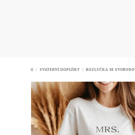
Přejít
na
obsah
/
SVATEBNÍ DOPLŇKY
/
ROZLUČKA SE SVOBODO
DOMŮ