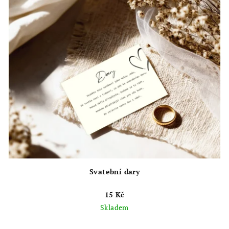
5
hvězdiček.
Svatební dary
15 Kč
Skladem
Průměrné