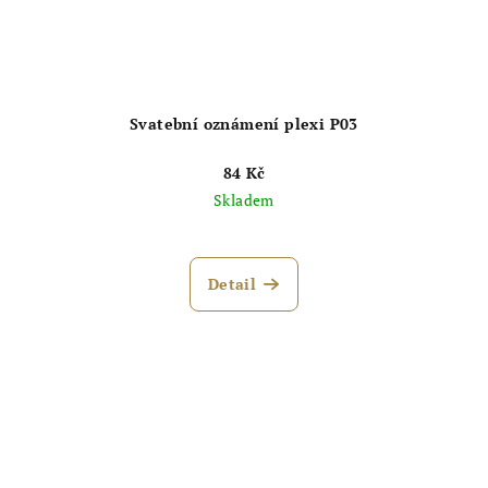
Svatební oznámení plexi P03
84 Kč
Skladem
Průměrné
hodnocení
produktu
Detail
je
5,0
z
5
hvězdiček.