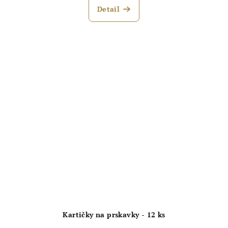
produktu
Detail
je
5,0
z
5
hvězdiček.
Kartičky na prskavky - 12 ks