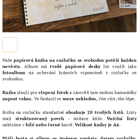
Naše
papírová kniha na rozlučku se svobodou
potěší každou
nevěstu
. Album má
tvrdé papírové desky
lze využít jako
fotoalbum
na uchování krásných vzpomínek z rozlučky se
svobodou.
Kniha
slouží pro
vlepení fotek
a zárověň tam mohou kamarádky
napsat vzkaz.
Ve fantazii se
meze nekladou,
čím více, tím lépe.
Kniha na rozlučku standartně
obsahuje
20 tvrdých
listů.
Listy
mají
strukturovaný povrh
- imitace kůže.
Vnitřní listy
nabízíme v
bílé nebo černé
barvě.
Velikost knihy je A4.
Přáli byste si album se jménem nevěsty, datem rozlučky,