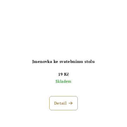
Jmenovka ke svatebnímu stolu
19 Kč
Skladem
Průměrné
hodnocení
produktu
Detail
je
5,0
z
5