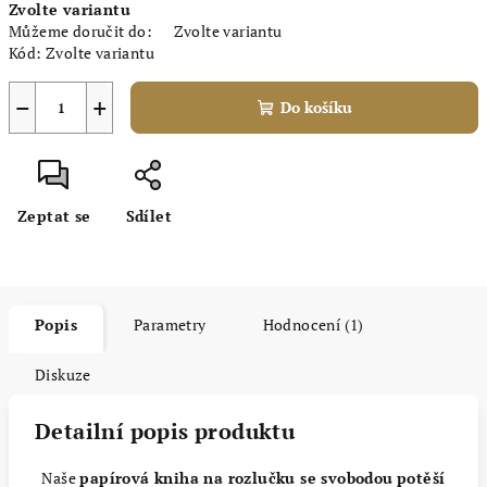
Zvolte variantu
cena:
Můžeme doručit do:
Zvolte variantu
Kód:
Zvolte variantu
−
+
Do košíku
Zeptat se
Sdílet
Popis
Parametry
Hodnocení (1)
Diskuze
Detailní popis produktu
Naše
papírová kniha na rozlučku se svobodou
potěší