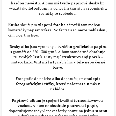
každou nevěstu
. Album má
tvrdé papírové desky
lze
využít jako
fotoalbum
na uchování krásných vzpomínek z
rozlučky se svobodou.
Kniha
slouží pro
vlepení fotek
a zárověň tam mohou
kamarádky
napsat vzkaz.
Ve fantazii se
meze nekladou,
čím více, tím lépe.
Desky alba
jsou vyrobeny z
tvrdého grafického papíru
s gramáží od 250 - 300 g/m2. Album standartně
obsahuje
20 tvrdých
listů.
Listy mají
strukturovaný povrh
-
imitace kůže.
Vnitřní listy
nabízíme v
bílé nebo černé
barvě.
Fotografie do našeho
alba
doporučujeme
nalepit
fotografickými růžky, které naleznete u nás v
nabídce.
Papírové album
je spojené kvalitní
černou
kovovou
vazbou.
Album
neobsahuje pauzovací papír
,
doporučujeme tedy vlepovat fotky pouze na
jednu stranu
a druhou nechat na vzkazy nebo poznámky.