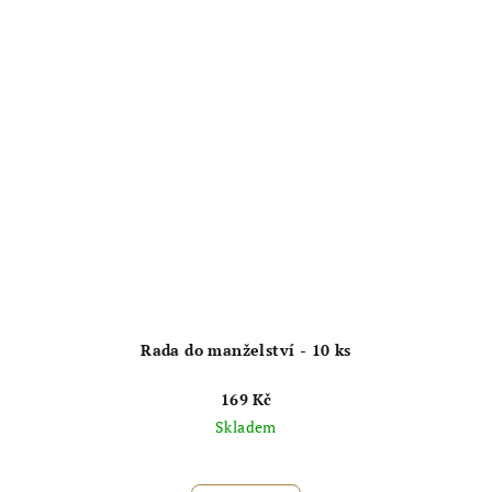
hvězdiček.
Rada do manželství - 10 ks
169 Kč
Skladem
Průměrné
hodnocení