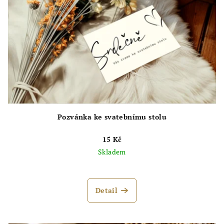
Pozvánka ke svatebnímu stolu
15 Kč
Skladem
Průměrné
hodnocení
produktu
Detail
je
5,0
z