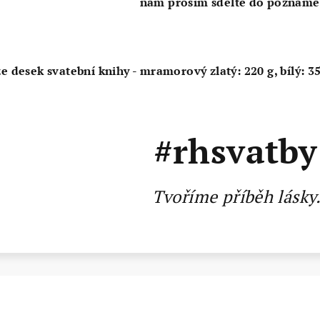
nám prosím sdělte do poznáme
 desek svatební knihy -
mramorový zlatý: 220 g,
bílý: 3
#rhsvatby
Tvoříme příběh lásky