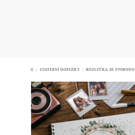
Přejít
na
obsah
/
SVATEBNÍ DOPLŇKY
/
ROZLUČKA SE SVOBODO
DOMŮ