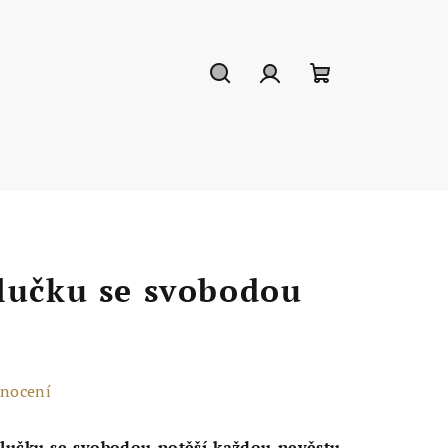
Hledat
Přihlášení
Nákupní
košík
lučku se svobodou
dnocení
zlučku se svobodou
potěší každou nevěstu
.