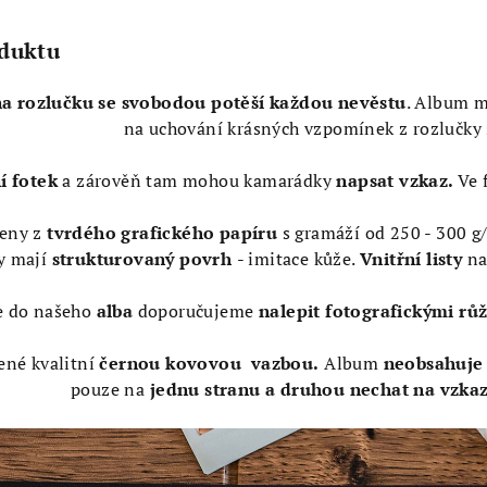
oduktu
na rozlučku se svobodou
potěší každou nevěstu
. Album 
na uchování krásných vzpomínek z rozlučky
í fotek
a zárověň tam mohou kamarádky
napsat vzkaz.
Ve 
eny z
tvrdého grafického papíru
s gramáží od 250 - 300 
y mají
strukturovaný povrh
- imitace kůže.
Vnitřní listy
na
e do našeho
alba
doporučujeme
nalepit fotografickými růž
ené kvalitní
černou
kovovou vazbou.
Album
neobsahuje 
pouze na
jednu stranu a druhou nechat na vzka