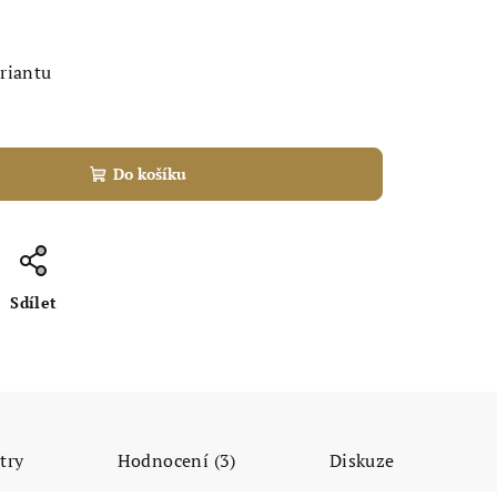
ariantu
Do košíku
Sdílet
try
Hodnocení (3)
Diskuze