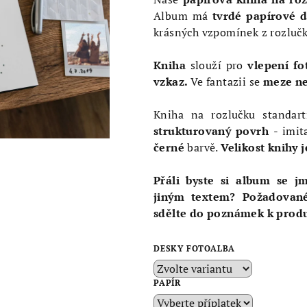
je
Album má
tvrdé papírové 
4,3
krásných vzpomínek z rozlučk
z
5
Kniha
slouží pro
vlepení fo
hvězdiček.
vzkaz.
Ve fantazii se
meze ne
Kniha na rozlučku standa
strukturovaný povrh
- imit
černé
barvě.
Velikost knihy j
Přáli byste si album se j
jiným textem? Požadované
sdělte do poznámek k prod
DESKY FOTOALBA
PAPÍR