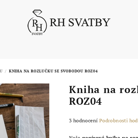
U
/
KNIHA NA ROZLUČKU SE SVOBODOU ROZ04
Kniha na roz
ROZ04
Průměrné
3 hodnocení
Podrobnosti ho
hodnocení
produktu
Naše
papírová kniha na ro