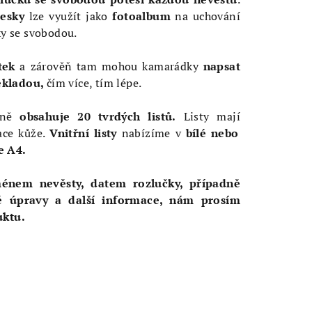
desky
lze využít jako
fotoalbum
na uchování
y se svobodou.
tek
a zárověň tam mohou kamarádky
napsat
kladou,
čím více, tím lépe.
rtně
obsahuje
20 tvrdých
listů.
Listy mají
ace kůže.
Vnitřní listy
nabízíme v
bílé nebo
e A4.
ménem nevěsty, datem rozlučky, případně
 úpravy a další informace, nám prosím
uktu.