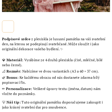
Podpisové srdce
z plexiskla je luxusní památka na váš svatební
den, na kterou se podepisují svatebčané. Může sloužit i jako
originální dekorace vašeho bydlení. ✨
💎
Materiál:
Vyrábíme ze 4 druhů plexiskla (čiré, mléčné, bílé
nebo černé).
📐
Rozměr:
Nabízíme ve dvou variantách (A3 a 60 × 37 cm).
🌿
Bonus:
Ke každému obrazu od nás dostanete zdarma bílý
popisovací fix.
✏
Personalizace:
Veškeré úpravy textu (jména, datum) nám
vložte do poznámky.
💡
Náš tip:
Tuto originální památku doporučujeme zakoupit i
jako krásný svatební dar pro snoubence.