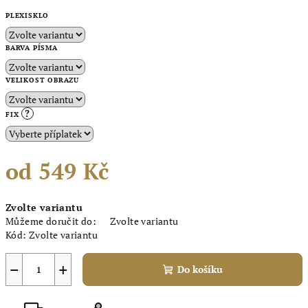
PLEXISKLO
BARVA PÍSMA
VELIKOST OBRAZU
?
FIX
od
549 Kč
Měrná
Zvolte variantu
cena:
Můžeme doručit do:
Zvolte variantu
Kód:
Zvolte variantu
−
+
Do košíku