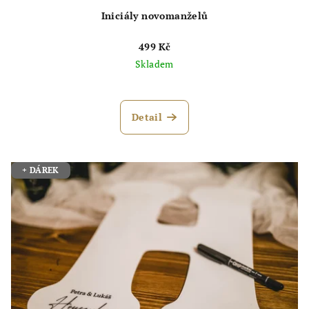
Iniciály novomanželů
499 Kč
Skladem
Průměrné
hodnocení
produktu
Detail
je
5,0
z
5
+ DÁREK
hvězdiček.