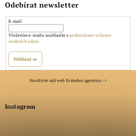
hvězdiček.
Odebírat newsletter
E-mail
Vložením e-mailu souhlasíte s
podmínkami ochrany
osobních údajů
Přihlásit se
Z
Navštivte náš web Svatební agentury ->
á
p
a
Instagram
t
í