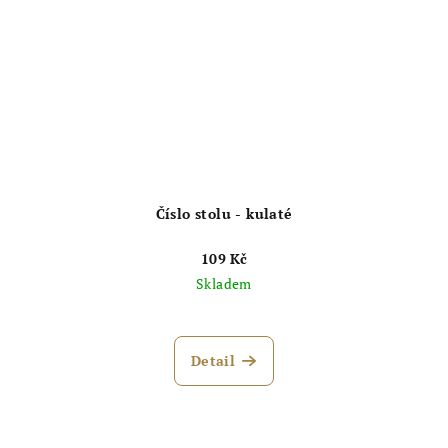
Číslo stolu - kulaté
109 Kč
Skladem
Průměrné
hodnocení
produktu
Detail
je
5,0
z
5