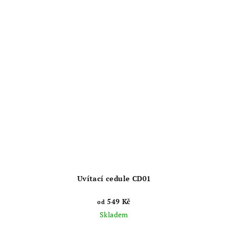
z
5
hvězdiček.
Uvítací cedule CD01
549 Kč
od
Skladem