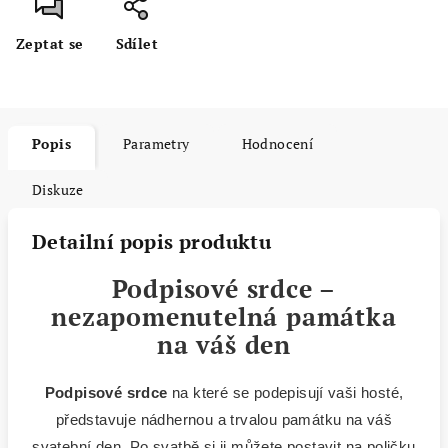
Zeptat se
Sdílet
Popis
Parametry
Hodnocení
Diskuze
Detailní popis produktu
Podpisové srdce –
nezapomenutelná památka
na váš den
Podpisové srdce
na které se podepisují vaši hosté,
představuje nádhernou a trvalou památku na váš
svatební den. Po svatbě si ji můžete postavit na poličku