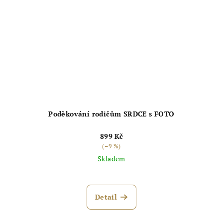
Poděkování rodičům SRDCE s FOTO
899 Kč
(–9 %)
Skladem
Průměrné
hodnocení
produktu
Detail
je
5,0