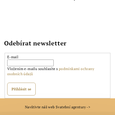
Odebírat newsletter
E-mail
Vložením e-mailu souhlasíte s
podmínkami ochrany
osobních údajů
Přihlásit se
Z
Navštivte náš web Svatební agentury ->
á