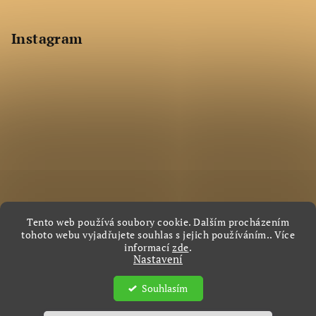
p
a
Instagram
t
í
Tento web používá soubory cookie. Dalším procházením
tohoto webu vyjadřujete souhlas s jejich používáním.. Více
Sledovat na Instagramu
informací
zde
.
Nastavení
Copyright 2026
RH Svatby
. Všechna práva vyhrazena.
Souhlasím
Vytvořil Shoptet