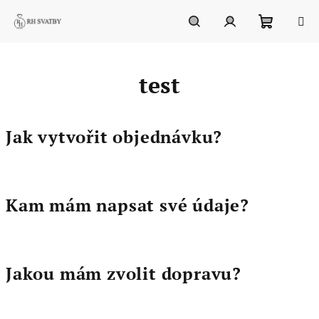
Přejít
na
obsah
Nákupn
Hledat
Přihlášení
test
košík
Jak vytvořit objednávku?
Kam mám napsat své údaje?
Jakou mám zvolit dopravu?