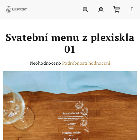
Přejít
na
obsah
Nákupn
Hledat
Přihlášení
Svatební menu z plexiskla
košík
01
Průměrné
Neohodnoceno
Podrobnosti hodnocení
hodnocení
produktu
je
0,0
z
5
hvězdiček.