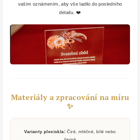
vaším oznámením, aby vše ladilo do posledního
detailu. ❤️
Materiály a zpracování na míru
✨
Varianty plexiskla:
Čiré, mléčné, bílé nebo
černé