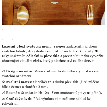
Luxusní plexi svatební menu
je nepostradatelným prvkem
svatební tabule, který dodá vaší hostině nádech exkluzivity. 🍽️
Díky unikátním
odleskům plexiskla
a preciznímu tisku vytvoříte
ohromující vizuální efekt, který podtrhne styl celého dne. ✨
🎨
Design na míru:
Menu sladíme do stejného stylu jako vaše
svatební oznámení.
💎
Kvalitní materiál:
Výběr ze 4 druhů plexiskla (čiré, mléčné,
bílé a černé) o tloušťce 2 mm.
📐
Rozměr:
Standardních 10 x 15 cm (možnost úpravy na přání).
📧
Grafický návrh:
Před výrobou vám zašleme náhled ke
schválení.