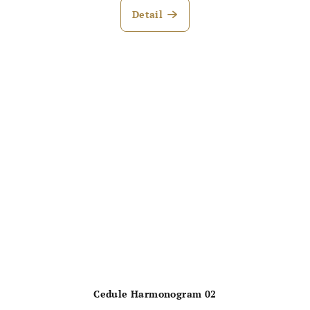
produktu
Detail
je
5,0
z
5
hvězdiček.
Cedule Harmonogram 02