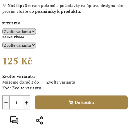
💡
Náš tip:
Seznam pokrmů a požadavky na úpravu designu nám
prosím vložte do
poznámky k produktu
.
PLEXISKLO
BARVA PÍSMA
125 Kč
Měrná
Zvolte variantu
cena:
Můžeme doručit do:
Zvolte variantu
Kód:
Zvolte variantu
−
+
Do košíku