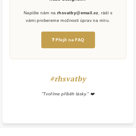
Napište nám na
rhsvatby@email.cz
, rádi s
vámi probereme možnosti úprav na míru.
❓ Přejít na FAQ
#rhsvatby
"Tvoříme příběh lásky." ❤️