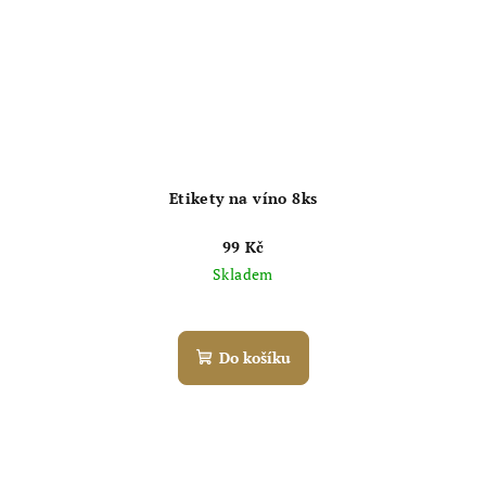
Etikety na víno 8ks
99 Kč
Skladem
Průměrné
hodnocení
produktu
Do košíku
je
5,0
z
5
hvězdiček.