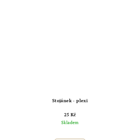
Stojánek - plexi
25 Kč
Skladem
Průměrné
hodnocení