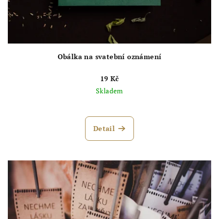
Obálka na svatební oznámení
19 Kč
Skladem
Průměrné
hodnocení
produktu
Detail
je
4,9
z
5
hvězdiček.