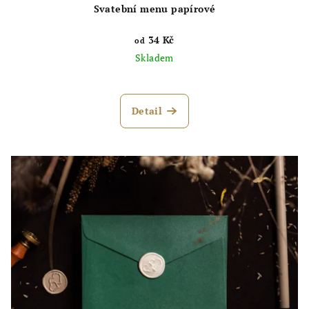
Svatební menu papírové
34 Kč
od
Skladem
Průměrné
hodnocení
produktu
Detail
je
5,0
z
5
hvězdiček.