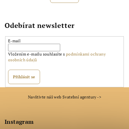
Odebírat newsletter
E-mail
Vložením e-mailu souhlasíte s
podmínkami ochrany
osobních údajů
Přihlásit se
Z
Navštivte náš web Svatební agentury ->
á
p
a
Instagram
t