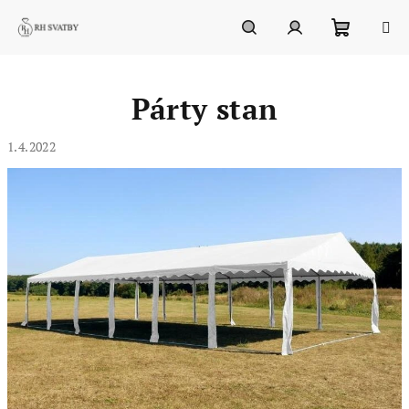
Přejít
na
obsah
Nákupn
Hledat
Přihlášení
Párty stan
košík
1.4.2022