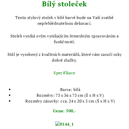
Bílý stoleček
Tento stylový stolek v bílé barvě bude na Vaší svatbě
nepřehlédnutelnou dekorací.
Stolek vyniká svým vynikajícím řemeslným zpracováním a
funkčností.
Stůl je vyrobený z kvalitních materiálů, které vám zaručí roky
dobré služby.
Specifikace
Barva: bílá
Rozměry: 73 x 36 x 73 cm (Š x H x V)
Rozměry zásuvky: cca. 24 x 20 x 5 cm (Š x H x V)
Cena: 500,-