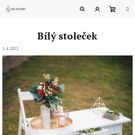
Přejít
na
obsah
Nákupn
Hledat
Přihlášení
Bílý stoleček
košík
1.4.2022