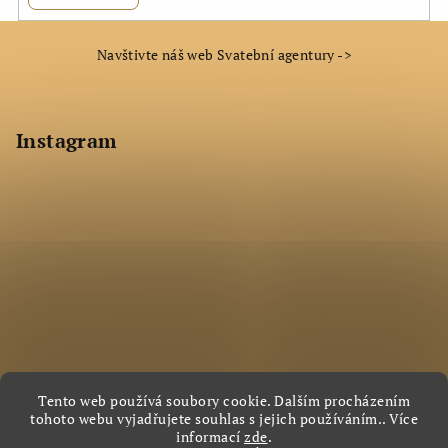
Z
Navštivte náš web Svatební agentury ->
á
p
a
Instagram
t
í
Tento web používá soubory cookie. Dalším procházením
tohoto webu vyjadřujete souhlas s jejich používáním.. Více
Sledovat na Instagramu
informací
zde
.