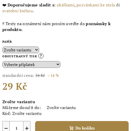
❤️
Doporučujeme sladit s:
obálkami
,
pozvánkami ke stolu
či
svatební knihou
.
‼️ Texty na oznámení nám prosím uveďte do
poznámky k
produktu
.
PAPÍR
?
OBOUSTRANNÝ TISK
standardní cena:
34 Kč
–14 %
29 Kč
Měrná
Zvolte variantu
cena:
Můžeme doručit do:
Zvolte variantu
Kód:
Zvolte variantu
−
+
Do košíku