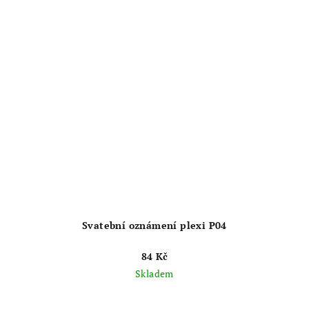
hvězdiček.
Svatební oznámení plexi P04
84 Kč
Skladem
Průměrné