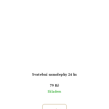
Svatební samolepky 24 ks
79 Kč
Skladem
Průměrné
hodnocení
produktu