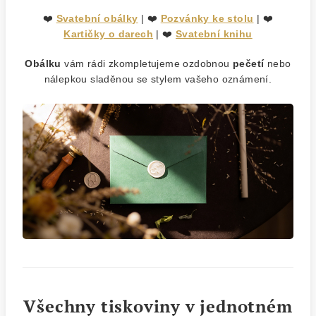
❤️
Svatební obálky
| ❤️
Pozvánky ke stolu
| ❤️
Kartičky o darech
| ❤️
Svatební knihu
Obálku
vám rádi zkompletujeme ozdobnou
pečetí
nebo
nálepkou sladěnou se stylem vašeho oznámení.
Všechny tiskoviny v jednotném