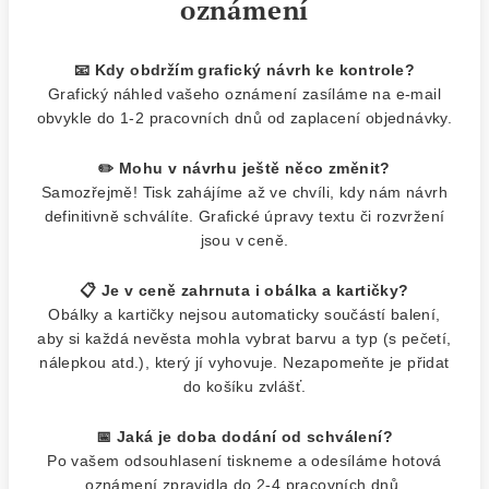
oznámení
📧 Kdy obdržím grafický návrh ke kontrole?
Grafický náhled vašeho oznámení zasíláme na e-mail
obvykle do 1-2 pracovních dnů od zaplacení objednávky.
✏️ Mohu v návrhu ještě něco změnit?
Samozřejmě! Tisk zahájíme až ve chvíli, kdy nám návrh
definitivně schválíte. Grafické úpravy textu či rozvržení
jsou v ceně.
📋 Je v ceně zahrnuta i obálka a kartičky?
Obálky a kartičky nejsou automaticky součástí balení,
aby si každá nevěsta mohla vybrat barvu a typ (s pečetí,
nálepkou atd.), který jí vyhovuje. Nezapomeňte je přidat
do košíku zvlášť.
📅 Jaká je doba dodání od schválení?
Po vašem odsouhlasení tiskneme a odesíláme hotová
oznámení zpravidla do 2-4 pracovních dnů.