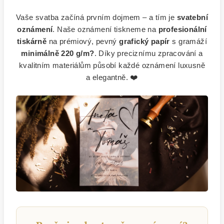
Vaše svatba začíná prvním dojmem – a tím je
svatební
oznámení
. Naše oznámení tiskneme na
profesionální
tiskárně
na prémiový, pevný
grafický papír
s gramáží
minimálně 220 g/m?
. Díky preciznímu zpracování a
kvalitním materiálům působí každé oznámení luxusně
a elegantně. ❤️