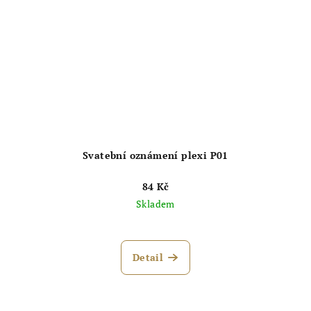
Svatební oznámení plexi P01
84 Kč
Skladem
Průměrné
hodnocení
produktu
Detail
je
5,0
z
5