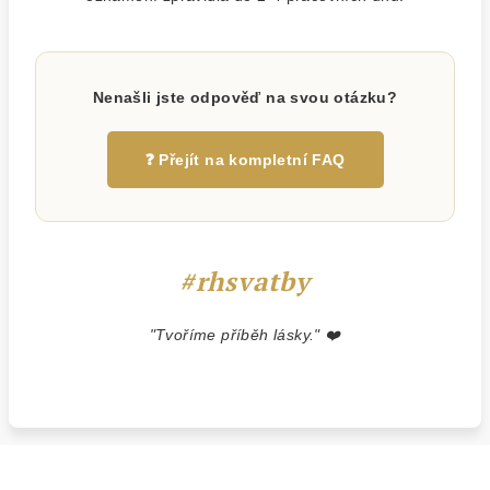
Nenašli jste odpověď na svou otázku?
❓ Přejít na kompletní FAQ
#rhsvatby
"Tvoříme příběh lásky." ❤️