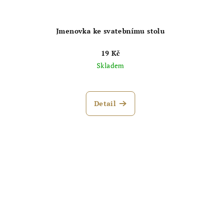
Jmenovka ke svatebnímu stolu
19 Kč
Skladem
Průměrné
hodnocení
produktu
Detail
je
5,0
z
5
hvězdiček.