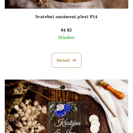
Svatební oznámení plexi P14
84 Kč
Skladem
Průměrné
hodnocení
produktu
Detail
je
5,0
z
5
hvězdiček.