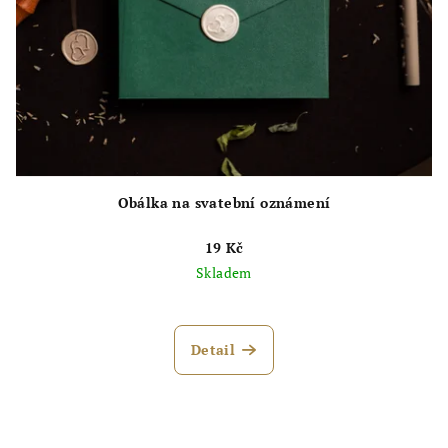
Obálka na svatební oznámení
19 Kč
Skladem
Průměrné
hodnocení
produktu
Detail
je
4,9
z
5
hvězdiček.