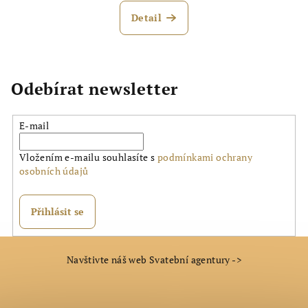
hodnocení
produktu
Detail
je
5,0
z
5
hvězdiček.
Odebírat newsletter
E-mail
Vložením e-mailu souhlasíte s
podmínkami ochrany
osobních údajů
Přihlásit se
Z
Navštivte náš web Svatební agentury ->
á
p
a