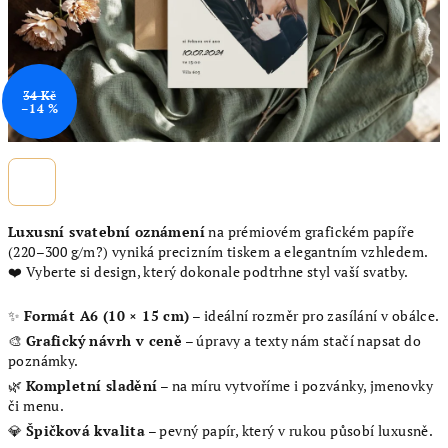
34 Kč
–14 %
Luxusní svatební oznámení
na prémiovém grafickém papíře
(220–300 g/m?) vyniká precizním tiskem a elegantním vzhledem.
❤️ Vyberte si design, který dokonale podtrhne styl vaší svatby.
✨
Formát A6 (10 × 15 cm)
– ideální rozměr pro zasílání v obálce.
🎨
Grafický návrh v ceně
– úpravy a texty nám stačí napsat do
poznámky.
🌿
Kompletní sladění
– na míru vytvoříme i pozvánky, jmenovky
či menu.
💎
Špičková kvalita
– pevný papír, který v rukou působí luxusně.