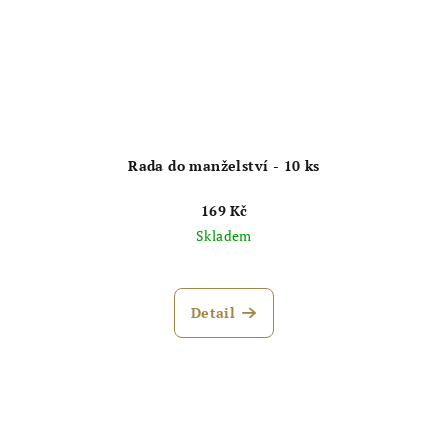
Rada do manželství - 10 ks
169 Kč
Skladem
Průměrné
hodnocení
produktu
Detail
je
5,0
z
5
hvězdiček.