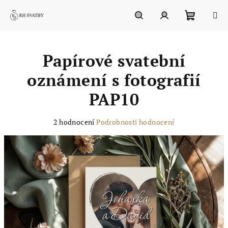
Přejít
na
obsah
Nákupn
Hledat
Přihlášení
Papírové svatební
košík
oznámení s fotografií
PAP10
Průměrné
2 hodnocení
Podrobnosti hodnocení
hodnocení
produktu
je
5,0
z
5
hvězdiček.