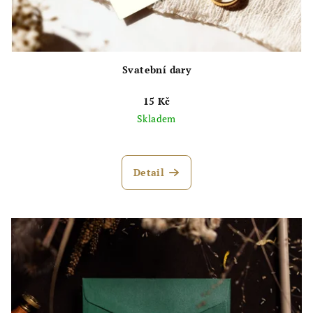
Svatební dary
15 Kč
Skladem
Průměrné
hodnocení
produktu
Detail
je
5,0
z
5
hvězdiček.