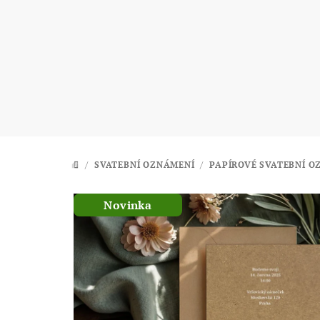
Přejít
na
obsah
/
SVATEBNÍ OZNÁMENÍ
/
PAPÍROVÉ SVATEBNÍ O
DOMŮ
Novinka