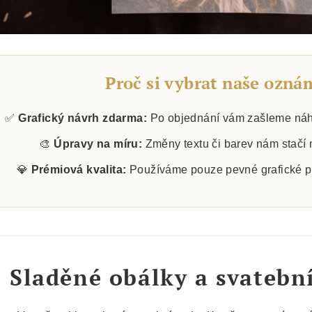
Proč si vybrat naše ozná
✅
Grafický návrh zdarma:
Po objednání vám zašleme náhl
🎨
Úpravy na míru:
Změny textu či barev nám stačí
💎
Prémiová kvalita:
Používáme pouze pevné grafické pap
Sladěné obálky a svatebn