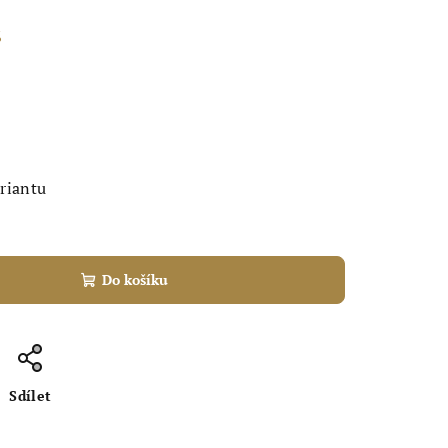
%
ariantu
Do košíku
Sdílet