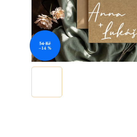
34 Kč
–14 %