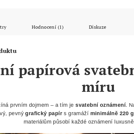
try
Hodnocení (1)
Diskuze
oduktu
ní papírová svateb
míru
číná prvním dojmem – a tím je
svatební oznámení
. 
vý, pevný
grafický papír
s gramáží
minimálně 220 
materiálům působí každé oznámení luxusně 