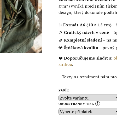
je
g/m?) vyniká precizním tiske
5,0
design, který dokonale podtrhn
z
5
✨
Formát A6 (10 × 15 cm)
– 
hvězdiček.
🎨
Grafický návrh v ceně
– ú
🌿
Kompletní sladění
– na mí
💎
Špičková kvalita
– pevný p
❤️
Doporučujeme sladit s:
o
knihou
.
‼️ Texty na oznámení nám pr
PAPÍR
?
OBOUSTRANNÝ TISK