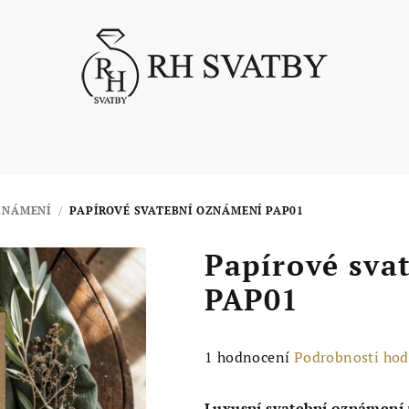
ZNÁMENÍ
/
PAPÍROVÉ SVATEBNÍ OZNÁMENÍ PAP01
Papírové sva
PAP01
Průměrné
1 hodnocení
Podrobnosti ho
hodnocení
produktu
Luxusní svatební oznámení