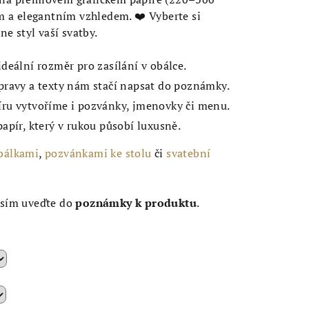
m a elegantním vzhledem. ❤️ Vyberte si
e styl vaší svatby.
ideální rozměr pro zasílání v obálce.
pravy a texty nám stačí napsat do poznámky.
ru vytvoříme i pozvánky, jmenovky či menu.
apír, který v rukou působí luxusně.
bálkami
,
pozvánkami ke stolu
či
svatební
osím uveďte do
poznámky k produktu
.