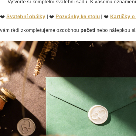
Vytvořte si kompletní svatební sadu. K vašemu oznámení
❤️
Svatební obálky
| ❤️
Pozvánky ke stolu
| ❤️
Kartičky o
vám rádi zkompletujeme ozdobnou
pečetí
nebo nálepkou sl