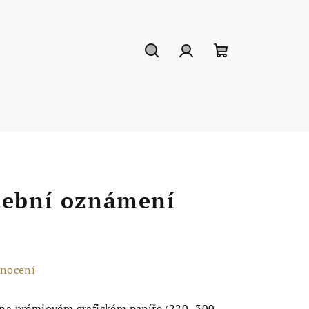
Hledat
Přihlášení
Nákupní
košík
tební oznámení
dnocení
na prémiovém grafickém papíře (220–300