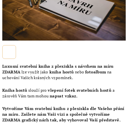
Luxusní svatební kniha z plexiskla s návrhem na míru
ZDARMA
lze využít jako
kniha hostů
nebo
fotoalbum
na
uchování Vašich krásných vzpomínek.
Kniha hostů
slouží pro
vlepení fotek svatebních hostů
a
zárověň Vám tam mohou
napsat vzkaz.
Vytvoříme Vám svatební knihu z plexiskla dle Vašeho přání
na míru. Zašlete nám Vaši vizi a společně vytvoříme
ZDARMA grafický nárh tak, aby vyhovoval Vaší představě.