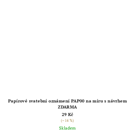
5
hvězdiček.
Papírové svatební oznámení PAP00 na míru s návrhem
ZDARMA
29 Kč
(–14 %)
Skladem