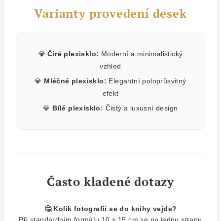
Varianty provedení desek
💎
Čiré plexisklo:
Moderní a minimalistický
vzhled
💎
Mléčné plexisklo:
Elegantní poloprůsvitný
efekt
💎
Bílé plexisklo:
Čistý a luxusní design
Často kladené dotazy
🤔 Kolik fotografií se do knihy vejde?
Při standardním formátu 10 x 15 cm se na jednu stranu