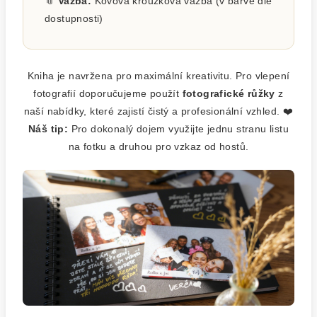
📎
Vazba:
Kovová kroužková vazba (v barvě dle
dostupnosti)
Kniha je navržena pro maximální kreativitu. Pro vlepení
fotografií doporučujeme použít
fotografické růžky
z
naší nabídky, které zajistí čistý a profesionální vzhled. ❤️
Náš tip:
Pro dokonalý dojem využijte jednu stranu listu
na fotku a druhou pro vzkaz od hostů.