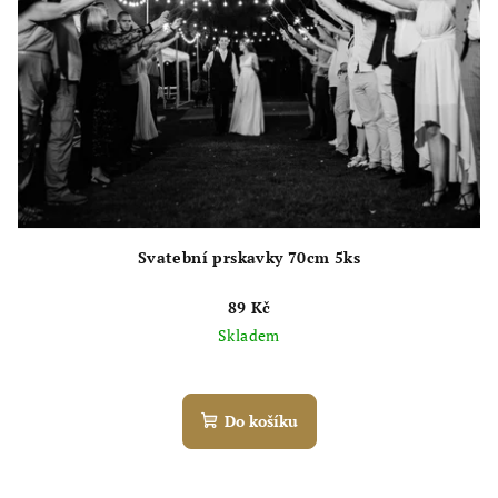
Svatební prskavky 70cm 5ks
89 Kč
Skladem
Průměrné
hodnocení
produktu
Do košíku
je
5,0
z