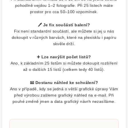
pohodlně vejdou 1–2 fotografie. Při 25 listech máte
prostor pro cca 50–100 vzpomínek.
🖊️ Je fix součástí balení?
Fix není standardní součástí, ale můžete si jej u nás
dokoupit v různých barvách, které na plexisklu i papíru
skvěle drží.
➕ Lze navýšit počet listů?
Ano, k základním 25 listům si můžete dokoupit rozšíření
až o dalších 15 listů (celkem tedy 40 listů).
📧 Dostanu náhled ke schválení?
Ano v případě, kdy se jedná o větší grafické úpravy Vám
před výrobou zašleme grafický náhled na e-mail. Při
pouhé změně jmen a data grafický návrh nezasíláme.