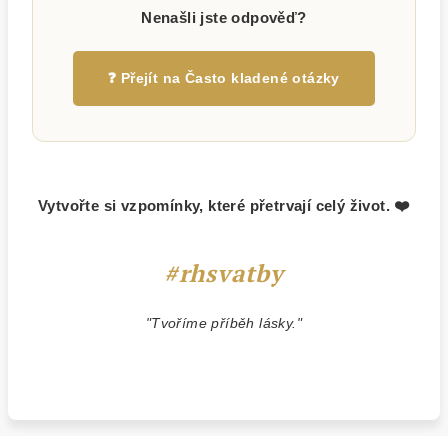
Nenašli jste odpověď?
❓ Přejít na Často kladené otázky
Vytvořte si vzpomínky, které přetrvají celý život. ❤️
#rhsvatby
"Tvoříme příběh lásky."