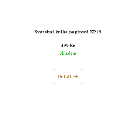
Svatební kniha papírová KP19
499 Kč
Skladem
Průměrné
hodnocení
produktu
Detail
je
5,0
z
5
hvězdiček.