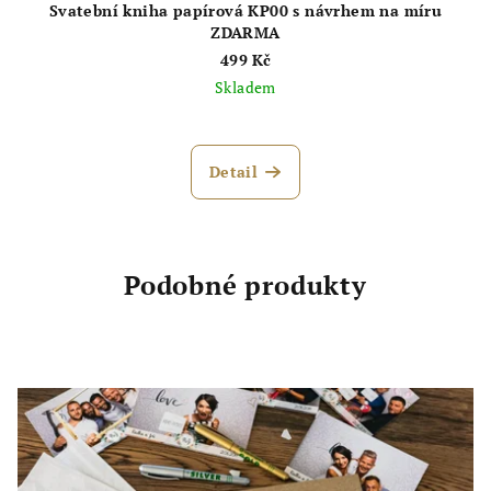
Svatební kniha papírová KP00 s návrhem na míru
ZDARMA
499 Kč
Skladem
Průměrné
hodnocení
produktu
Detail
je
5,0
z
5
hvězdiček.
Podobné produkty