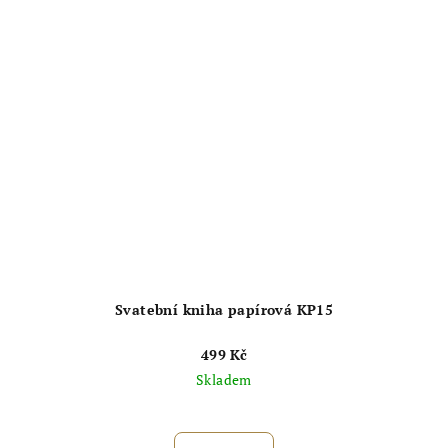
hvězdiček.
Svatební kniha papírová KP15
499 Kč
Skladem