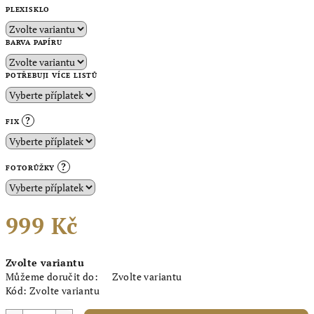
PLEXISKLO
BARVA PAPÍRU
POTŘEBUJI VÍCE LISTŮ
?
FIX
?
FOTORŮŽKY
999 Kč
Měrná
Zvolte variantu
cena:
Můžeme doručit do:
Zvolte variantu
Kód:
Zvolte variantu