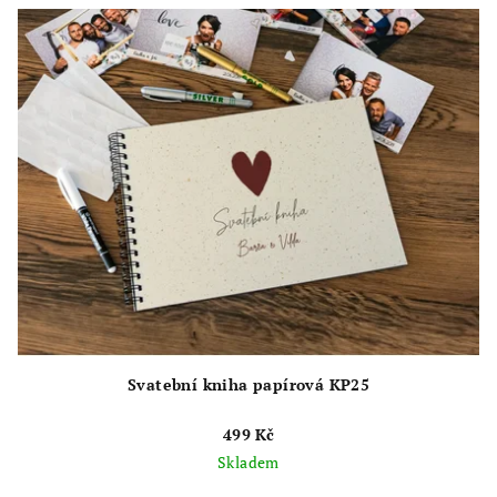
5
hvězdiček.
Svatební kniha papírová KP25
499 Kč
Skladem