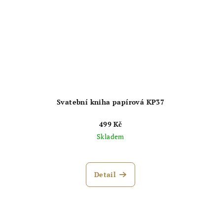
Svatební kniha papírová KP37
499 Kč
Skladem
Průměrné
hodnocení
produktu
Detail
je
5,0
z
5