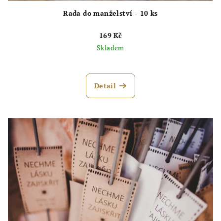
Rada do manželství - 10 ks
169 Kč
Skladem
Průměrné
hodnocení
produktu
Detail
je
5,0
z
5
hvězdiček.