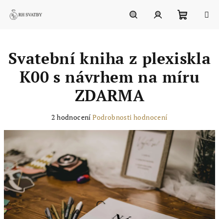
Přejít
na
obsah
Nákupn
Hledat
Přihlášení
Svatební kniha z plexiskla
košík
K00 s návrhem na míru
ZDARMA
Průměrné
2 hodnocení
Podrobnosti hodnocení
hodnocení
produktu
je
5,0
z
5
hvězdiček.