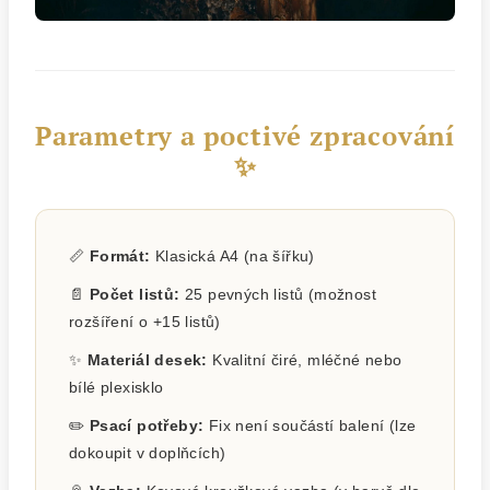
Parametry a poctivé zpracování
✨
📏
Formát:
Klasická A4 (na šířku)
📄
Počet listů:
25 pevných listů (možnost
rozšíření o +15 listů)
✨
Materiál desek:
Kvalitní čiré, mléčné nebo
bílé plexisklo
✏️
Psací potřeby:
Fix není součástí balení (lze
dokoupit v doplňcích)