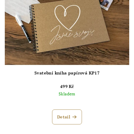
Svatební kniha papírová KP17
499 Kč
Skladem
Průměrné
hodnocení
produktu
Detail
je
5,0
z