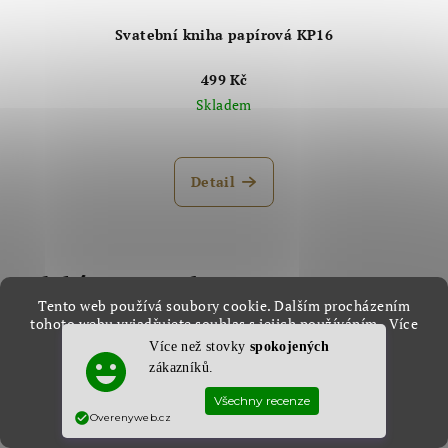
Svatební kniha papírová KP16
499 Kč
Skladem
Průměrné
hodnocení
produktu
Detail
je
4,8
z
5
hvězdiček.
Odebírat newsletter
Tento web používá soubory cookie. Dalším procházením
tohoto webu vyjadřujete souhlas s jejich používáním.. Více
E-mail
informací
zde
.
Více než stovky
spokojených
Nastavení
zákazníků.
Vložením e-mailu souhlasíte s
podmínkami ochrany
Souhlasím
osobních údajů
Overenyweb.cz