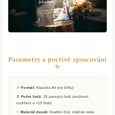
Parametry a poctivé zpracování
✨
📏
Formát:
Klasická A4 (na šířku)
📄
Počet listů:
25 pevných listů (možnost
rozšíření o +15 listů)
✨
Materiál desek:
Kvalitní čiré, mléčné nebo