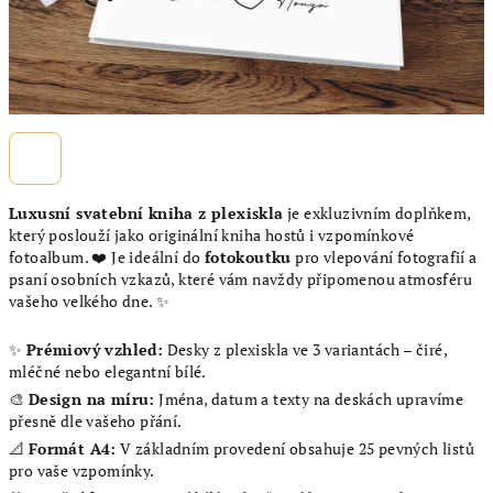
Luxusní svatební kniha z plexiskla
je exkluzivním doplňkem,
který poslouží jako originální kniha hostů i vzpomínkové
fotoalbum. ❤️ Je ideální do
fotokoutku
pro vlepování fotografií a
psaní osobních vzkazů, které vám navždy připomenou atmosféru
vašeho velkého dne. ✨
✨
Prémiový vzhled:
Desky z plexiskla ve 3 variantách – čiré,
mléčné nebo elegantní bílé.
🎨
Design na míru:
Jména, datum a texty na deskách upravíme
přesně dle vašeho přání.
📐
Formát A4:
V základním provedení obsahuje 25 pevných listů
pro vaše vzpomínky.