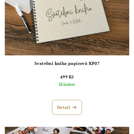
Svatební kniha papírová KP07
499 Kč
Skladem
Průměrné
hodnocení
produktu
Detail
je
5,0
z
5