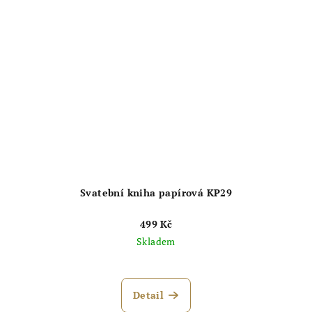
Svatební kniha papírová KP29
499 Kč
Skladem
Průměrné
hodnocení
produktu
Detail
je