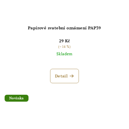
Papírové svatební oznámení PAP39
29 Kč
(–14 %)
Skladem
Průměrné
hodnocení
produktu
Detail
je
5,0
z
5
Novinka
hvězdiček.