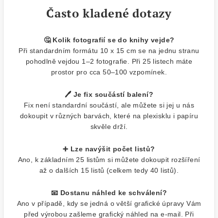
Často kladené dotazy
🤔 Kolik fotografií se do knihy vejde?
Při standardním formátu 10 x 15 cm se na jednu stranu
pohodlně vejdou 1–2 fotografie. Při 25 listech máte
prostor pro cca 50–100 vzpomínek.
🖊️ Je fix součástí balení?
Fix není standardní součástí, ale můžete si jej u nás
dokoupit v různých barvách, které na plexisklu i papíru
skvěle drží.
➕ Lze navýšit počet listů?
Ano, k základním 25 listům si můžete dokoupit rozšíření
až o dalších 15 listů (celkem tedy 40 listů).
📧 Dostanu náhled ke schválení?
Ano v případě, kdy se jedná o větší grafické úpravy Vám
před výrobou zašleme grafický náhled na e-mail. Při