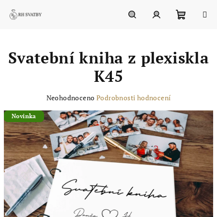
Přejít
na
obsah
Nákupn
Hledat
Přihlášení
Svatební kniha z plexiskla
košík
K45
Průměrné
Neohodnoceno
Podrobnosti hodnocení
hodnocení
produktu
Novinka
je
0,0
z
5
hvězdiček.