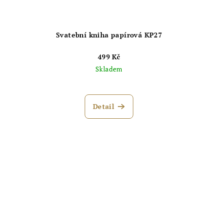
Svatební kniha papírová KP27
499 Kč
Skladem
Průměrné
hodnocení
produktu
Detail
je
5,0
z
5
hvězdiček.