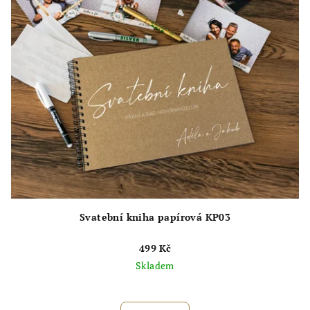
hvězdiček.
Svatební kniha papírová KP03
499 Kč
Skladem
Průměrné
hodnocení