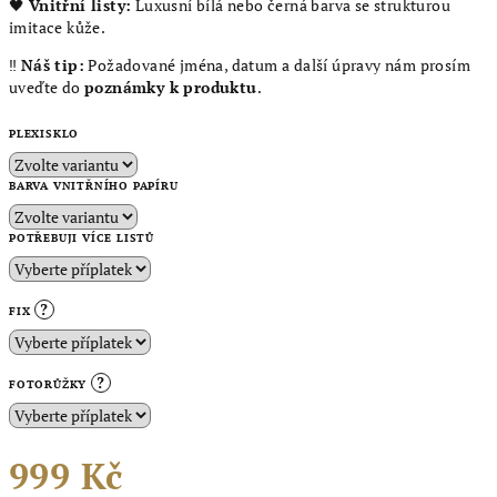
🖤
Vnitřní listy:
Luxusní bílá nebo černá barva se strukturou
imitace kůže.
‼️
Náš tip:
Požadované jména, datum a další úpravy nám prosím
uveďte do
poznámky k produktu
.
PLEXISKLO
BARVA VNITŘNÍHO PAPÍRU
POTŘEBUJI VÍCE LISTŮ
?
FIX
?
FOTORŮŽKY
999 Kč