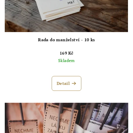
Rada do manželství - 10 ks
169 Kč
Skladem
Průměrné
hodnocení
produktu
Detail
je
5,0
z
5
hvězdiček.