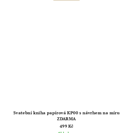
4,9
z
5
hvězdiček.
Svatební kniha papírová KP00 s návrhem na míru
ZDARMA
499 Kč