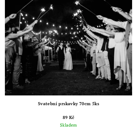
Svatební prskavky 70cm 5ks
89 Kč
Skladem
Průměrné