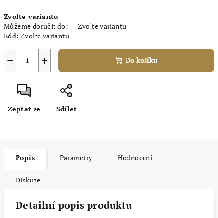
Měrná
Zvolte variantu
cena:
Můžeme doručit do:
Zvolte variantu
Kód:
Zvolte variantu
−
+
Do košíku
Zeptat se
Sdílet
Popis
Parametry
Hodnocení
Diskuze
Detailní popis produktu