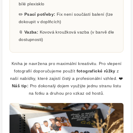
bílé plexisklo
✏️
Psací potřeby:
Fix není součástí balení (lze
dokoupit v doplňcích)
📎
Vazba:
Kovová kroužková vazba (v barvě dle
dostupnosti)
Kniha je navržena pro maximální kreativitu. Pro vlepení
fotografií doporučujeme použít
fotografické růžky
z
naší nabídky, které zajistí čistý a profesionální vzhled. ❤️
Náš tip:
Pro dokonalý dojem využijte jednu stranu listu
na fotku a druhou pro vzkaz od hostů.