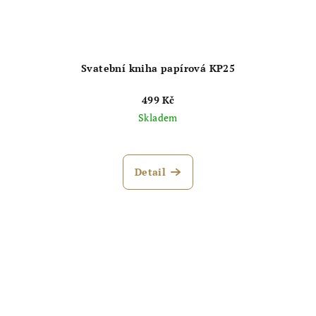
Svatební kniha papírová KP25
499 Kč
Skladem
Průměrné
hodnocení
produktu
Detail
je
5,0
z
5
hvězdiček.