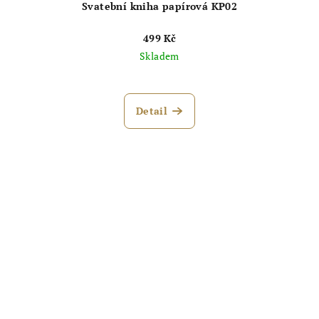
Svatební kniha papírová KP02
499 Kč
Skladem
Průměrné
hodnocení
produktu
Detail
je
5,0
z
5
hvězdiček.