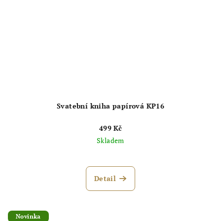
Svatební kniha papírová KP16
499 Kč
Skladem
Průměrné
hodnocení
produktu
Detail
je
4,8
z
5
Novinka