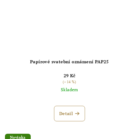
Papírové svatební oznámení PAP25
29 Kč
(–14 %)
Skladem
Průměrné
hodnocení
produktu
Detail
je
5,0
z
5
Novinka