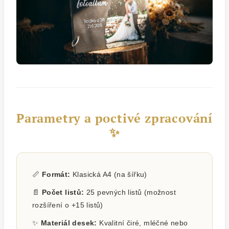
Parametry a poctivé zpracování
✨
📏
Formát:
Klasická A4 (na šířku)
📄
Počet listů:
25 pevných listů (možnost
rozšíření o +15 listů)
✨
Materiál desek:
Kvalitní čiré, mléčné nebo