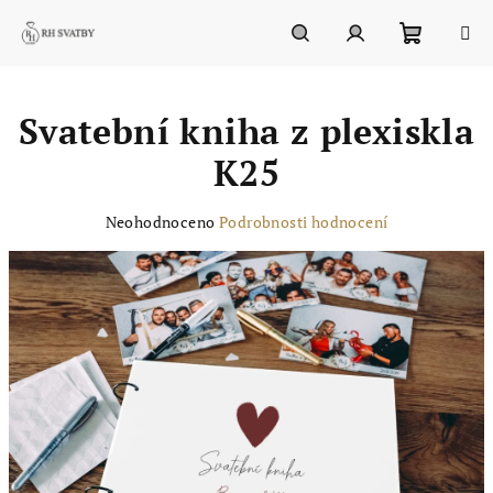
Přejít
na
obsah
Nákupn
Hledat
Přihlášení
Svatební kniha z plexiskla
košík
K25
Průměrné
Neohodnoceno
Podrobnosti hodnocení
hodnocení
produktu
je
0,0
z
5
hvězdiček.