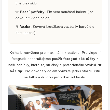
bílé plexisklo
✏️
Psací potřeby:
Fix není součástí balení (lze
dokoupit v doplňcích)
📎
Vazba:
Kovová kroužková vazba (v barvě dle
dostupnosti)
Kniha je navržena pro maximální kreativitu. Pro vlepení
fotografií doporučujeme použít
fotografické růžky
z
naší nabídky, které zajistí čistý a profesionální vzhled. ❤️
Náš tip:
Pro dokonalý dojem využijte jednu stranu listu
na fotku a druhou pro vzkaz od hostů.