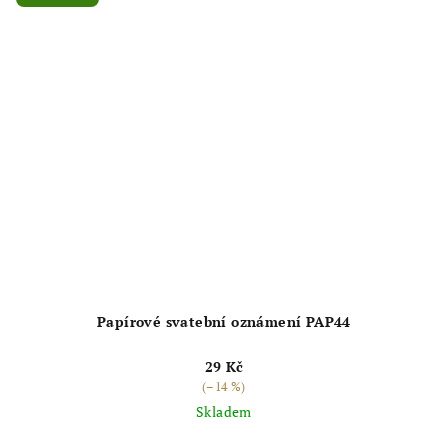
hvězdiček.
Papírové svatební oznámení PAP44
29 Kč
(–14 %)
Skladem