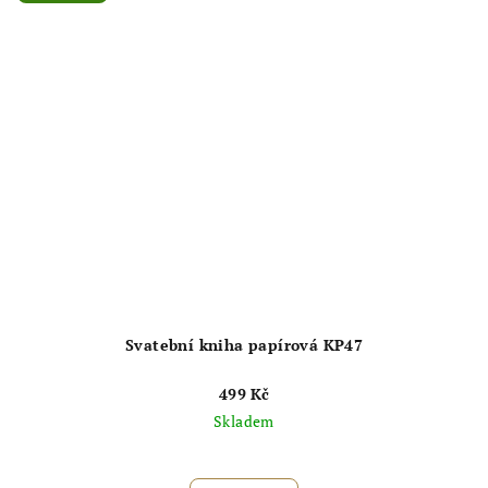
hvězdiček.
Svatební kniha papírová KP47
499 Kč
Skladem