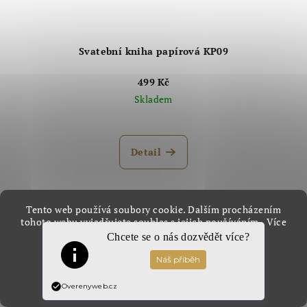
Svatební kniha papírová KP09
499 Kč
Skladem
Průměrné
hodnocení
produktu
Detail
je
5,0
z
5
Tento web používá soubory cookie. Dalším procházením
hvězdiček.
Odebírat newsletter
tohoto webu vyjadřujete souhlas s jejich používáním.. Více
informací
zde
.
Chcete se o nás dozvědět více?
Nastavení
E-mail
Souhlasím
Overenyweb.cz
Vložením e-mailu souhlasíte s
podmínkami ochrany
osobních údajů