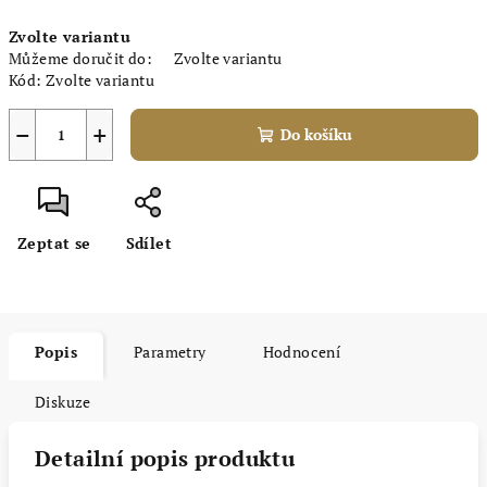
Měrná
Zvolte variantu
cena:
Můžeme doručit do:
Zvolte variantu
Kód:
Zvolte variantu
−
+
Do košíku
Zeptat se
Sdílet
Popis
Parametry
Hodnocení
Diskuze
Detailní popis produktu