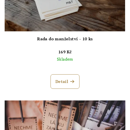
Rada do manželství - 10 ks
169 Kč
Skladem
Průměrné
hodnocení
produktu
Detail
je
5,0
z
5
hvězdiček.