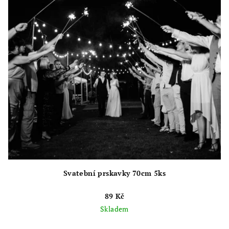
Svatební prskavky 70cm 5ks
89 Kč
Skladem
Průměrné