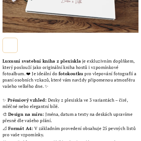
Luxusní svatební kniha z plexiskla
je exkluzivním doplňkem,
který poslouží jako originální kniha hostů i vzpomínkové
fotoalbum. ❤️ Je ideální do
fotokoutku
pro vlepování fotografií a
psaní osobních vzkazů, které vám navždy připomenou atmosféru
vašeho velkého dne. ✨
✨
Prémiový vzhled:
Desky z plexiskla ve 3 variantách – čiré,
mléčné nebo elegantní bílé.
🎨
Design na míru:
Jména, datum a texty na deskách upravíme
přesně dle vašeho přání.
📐
Formát A4:
V základním provedení obsahuje 25 pevných listů
pro vaše vzpomínky.