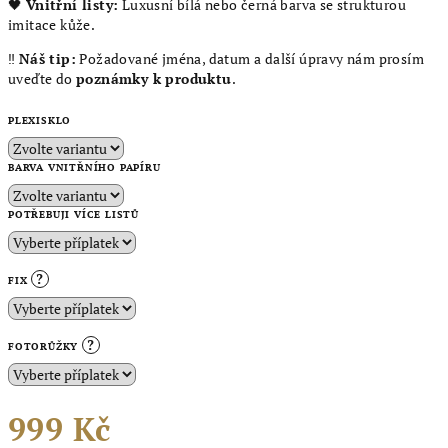
🖤
Vnitřní listy:
Luxusní bílá nebo černá barva se strukturou
imitace kůže.
‼️
Náš tip:
Požadované jména, datum a další úpravy nám prosím
uveďte do
poznámky k produktu
.
PLEXISKLO
BARVA VNITŘNÍHO PAPÍRU
POTŘEBUJI VÍCE LISTŮ
?
FIX
?
FOTORŮŽKY
999 Kč