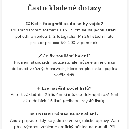
Často kladené dotazy
🤔 Kolik fotografií se do knihy vejde?
Při standardním formátu 10 x 15 cm se na jednu stranu
pohodlně vejdou 1–2 fotografie. Při 25 listech máte
prostor pro cca 50–100 vzpomínek.
🖊️ Je fix součástí balení?
Fix není standardní součástí, ale můžete si jej u nás
dokoupit v různých barvách, které na plexisklu i papíru
skvěle drží.
➕ Lze navýšit počet listů?
Ano, k základním 25 listům si můžete dokoupit rozšíření
až o dalších 15 listů (celkem tedy 40 listů).
📧 Dostanu náhled ke schválení?
Ano v případě, kdy se jedná o větší grafické úpravy Vám
před výrobou zašleme grafický náhled na e-mail. Při