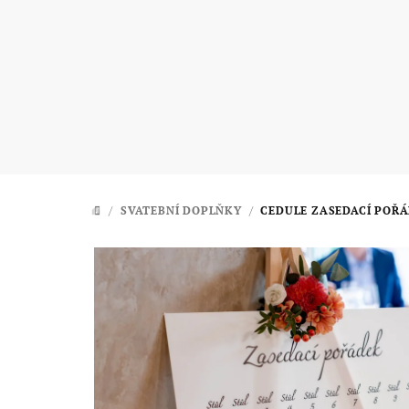
Přejít
na
obsah
/
SVATEBNÍ DOPLŇKY
/
CEDULE ZASEDACÍ POŘ
DOMŮ