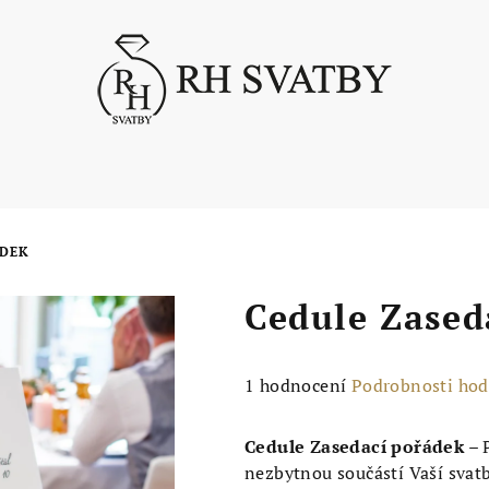
ÁDEK
Cedule Zased
Průměrné
1 hodnocení
Podrobnosti ho
hodnocení
produktu
Cedule Zasedací pořádek
– 
je
nezbytnou součástí Vaší svat