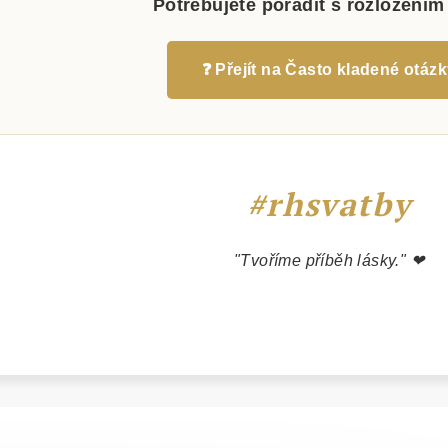
Potřebujete poradit s rozložení
❓ Přejít na Často kladené otáz
#rhsvatby
"Tvoříme příběh lásky." ❤