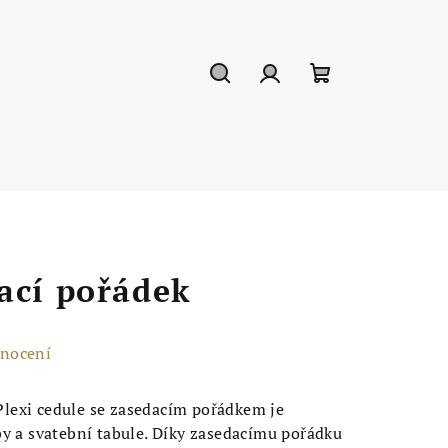
Hledat
Přihlášení
Nákupní
košík
ací pořádek
dnocení
Plexi cedule se zasedacím pořádkem je
by a svatební tabule. Díky zasedacímu pořádku