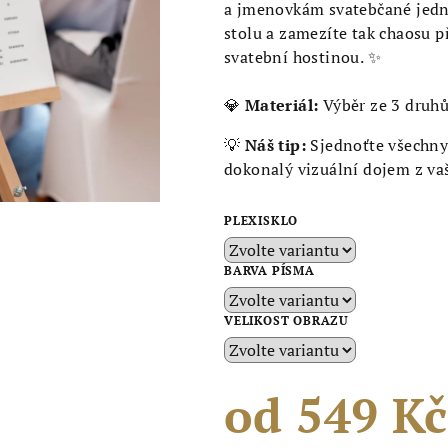
5,0
a jmenovkám svatebčané jedno
z
stolu a zamezíte tak chaosu p
5
svatební hostinou. ✨
hvězdiček.
💎
Materiál:
Výběr ze 3 druhů 
💡
Náš tip:
Sjednoťte všechny
dokonalý vizuální dojem z vaš
PLEXISKLO
BARVA PÍSMA
VELIKOST OBRAZU
od
549 Kč