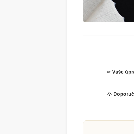
✏
Vaše úpr
💡
Doporuč