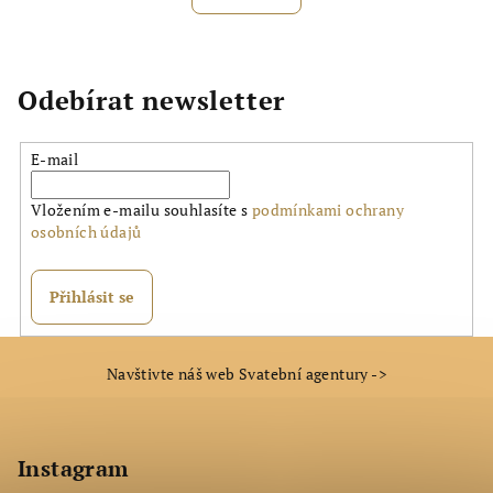
je
5,0
z
5
hvězdiček.
Odebírat newsletter
E-mail
Vložením e-mailu souhlasíte s
podmínkami ochrany
osobních údajů
Přihlásit se
Z
Navštivte náš web Svatební agentury ->
á
p
a
Instagram
t