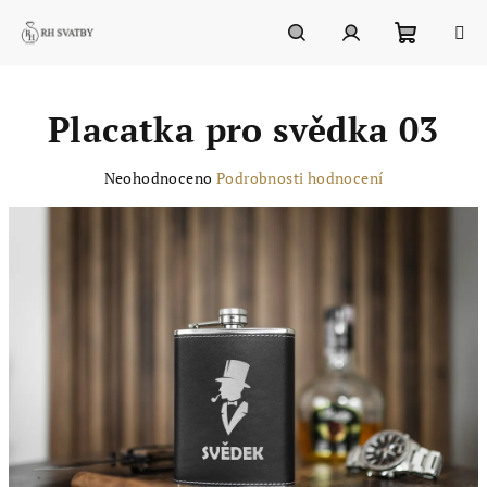
Přejít
na
obsah
Nákupn
Hledat
Přihlášení
Placatka pro svědka 03
košík
Průměrné
Neohodnoceno
Podrobnosti hodnocení
hodnocení
produktu
je
0,0
z
5
hvězdiček.