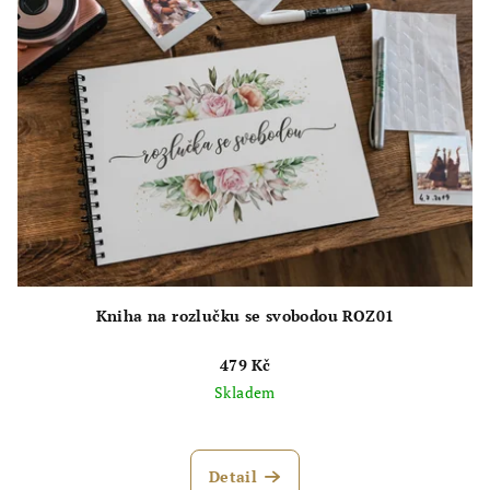
Kniha na rozlučku se svobodou ROZ01
479 Kč
Skladem
Průměrné
hodnocení
produktu
Detail