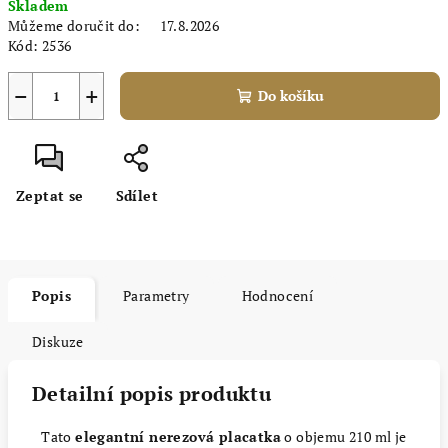
Skladem
cena:
Můžeme doručit do:
17.8.2026
Kód:
2536
−
+
Do košíku
Zeptat se
Sdílet
Popis
Parametry
Hodnocení
Diskuze
Detailní popis produktu
Tato
elegantní nerezová placatka
o objemu 210 ml je