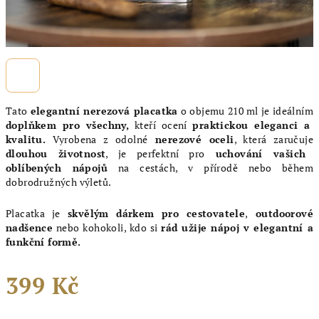
Tato
elegantní nerezová placatka
o objemu 210 ml je ideálním
doplňkem pro všechny,
kteří ocení
praktickou eleganci a
kvalitu.
Vyrobena z odolné
nerezové oceli
, která zaručuje
dlouhou životnost
, je perfektní pro
uchování vašich
oblíbených nápojů
na cestách, v přírodě nebo během
dobrodružných výletů.
Placatka je
skvělým dárkem pro cestovatele
,
outdoorové
nadšence
nebo kohokoli, kdo si
rád užije nápoj v elegantní a
funkční formě.
399 Kč
Měrná