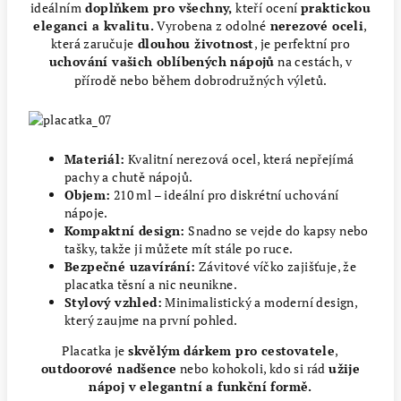
ideálním
doplňkem pro všechny,
kteří ocení
praktickou
eleganci a kvalitu.
Vyrobena z odolné
nerezové oceli
,
která zaručuje
dlouhou životnost
, je perfektní pro
uchování vašich oblíbených nápojů
na cestách, v
přírodě nebo během dobrodružných výletů.
Materiál:
Kvalitní nerezová ocel, která nepřejímá
pachy a chutě nápojů.
Objem:
210 ml – ideální pro diskrétní uchování
nápoje.
Kompaktní design:
Snadno se vejde do kapsy nebo
tašky, takže ji můžete mít stále po ruce.
Bezpečné uzavírání:
Závitové víčko zajišťuje, že
placatka těsní a nic neunikne.
Stylový vzhled:
Minimalistický a moderní design,
který zaujme na první pohled.
Placatka je
skvělým dárkem pro cestovatele
,
outdoorové nadšence
nebo kohokoli, kdo si rád
užije
nápoj v elegantní a funkční formě.